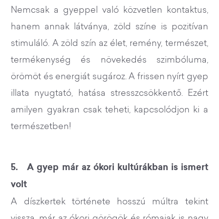
Nemcsak a gyeppel való közvetlen kontaktus,
hanem annak látványa, zöld színe is pozitívan
stimuláló. A zöld szín az élet, remény, természet,
termékenység és növekedés szimbóluma,
örömöt és energiát sugároz. A frissen nyírt gyep
illata nyugtató, hatása stresszcsökkentő. Ezért
amilyen gyakran csak teheti, kapcsolódjon ki a
természetben!
5. A gyep már az ókori kultúrákban is ismert
volt
A díszkertek története hosszú múltra tekint
vissza, már az ókori görögök és rómaiak is nagy