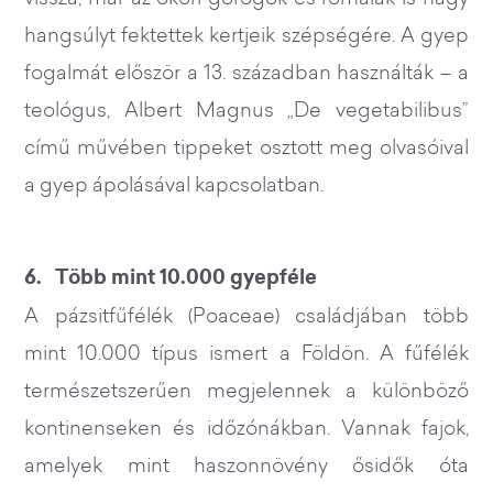
hangsúlyt fektettek kertjeik szépségére. A gyep
fogalmát először a 13. században használták – a
teológus, Albert Magnus „De vegetabilibus”
című művében tippeket osztott meg olvasóival
a gyep ápolásával kapcsolatban.
6. Több mint 10.000 gyepféle
A pázsitfűfélék (Poaceae) családjában több
mint 10.000 típus ismert a Földön. A fűfélék
természetszerűen megjelennek a különböző
kontinenseken és időzónákban. Vannak fajok,
amelyek mint haszonnövény ősidők óta