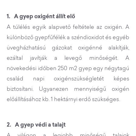
1. A gyep oxigént állít elő
A túlélés egyik alapvető feltétele az oxigén. A
különböző gyepfűfélék a széndioxidot és egyéb
üvegházhatású gázokat oxigénné alakítják,
ezáltal javítják a levegő minőségét. A
növekedési időben 250 m2 gyep egy négytagú
család napi oxigénszükségletét képes
biztosítani. Ugyanezen mennyiségű oxigén
előállításához kb. 1 hektárnyi erdő szükséges.
2. A gyep védi a talajt
A világon a legjobb minőségű talajok