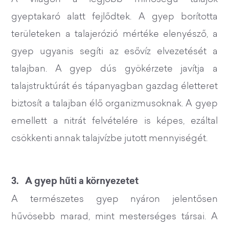
gyeptakaró alatt fejlődtek. A gyep borította
területeken a talajerózió mértéke elenyésző, a
gyep ugyanis segíti az esővíz elvezetését a
talajban. A gyep dús gyökérzete javítja a
talajstruktúrát és tápanyagban gazdag életteret
biztosít a talajban élő organizmusoknak. A gyep
emellett a nitrát felvételére is képes, ezáltal
csökkenti annak talajvízbe jutott mennyiségét.
3. A gyep hűti a környezetet
A természetes gyep nyáron jelentősen
hűvösebb marad, mint mesterséges társai. A